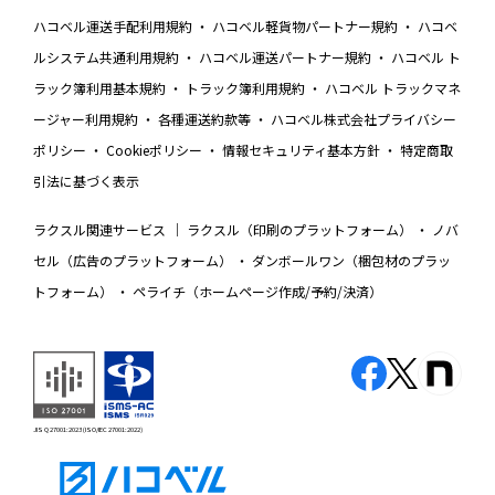
ハコベル運送手配利用規約
ハコベル軽貨物パートナー規約
ハコベ
ルシステム共通利用規約
ハコベル運送パートナー規約
ハコベル ト
ラック簿利用基本規約
トラック簿利用規約
ハコベル トラックマネ
ージャー利用規約
各種運送約款等
ハコベル株式会社プライバシー
ポリシー
Cookieポリシー
情報セキュリティ基本方針
特定商取
引法に基づく表示
ラクスル関連サービス
ラクスル（印刷のプラットフォーム）
ノバ
セル（広告のプラットフォーム）
ダンボールワン（梱包材のプラッ
トフォーム）
ペライチ（ホームページ作成/予約/決済）
JIS Q 27001:2023 (ISO/IEC 27001:2022)