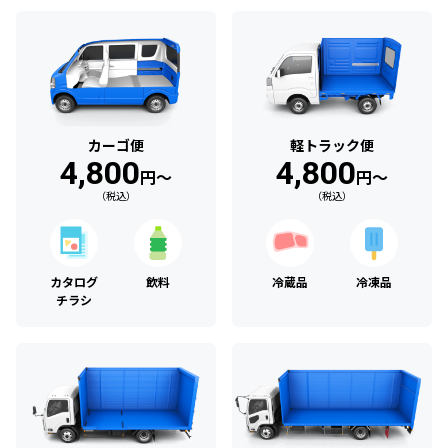
カーゴ便
軽トラック便
4,800
4,800
円〜
円〜
（税込）
（税込）
カタログ
飲料
冷蔵品
冷凍品
チラシ