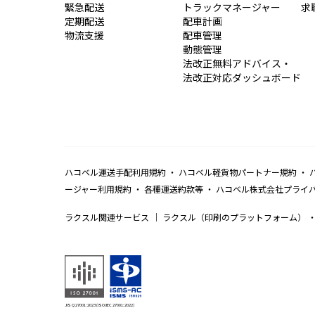
緊急配送
トラックマネージャー
求
定期配送
配車計画
物流支援
配車管理
動態管理
法改正無料アドバイス・
法改正対応ダッシュボード
ハコベル運送手配利用規約
ハコベル軽貨物パートナー規約
ージャー利用規約
各種運送約款等
ハコベル株式会社プライ
ラクスル関連サービス
ラクスル（印刷のプラットフォーム）
JIS Q 27001:2023 (ISO/IEC 27001:2022)