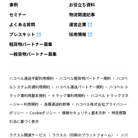
事例
お役立ち資料
セミナー
物流関連記事
よくある質問
運営企業
プレスキット
採用情報
軽貨物パートナー募集
一般貨物パートナー募集
ハコベル運送手配利用規約
ハコベル軽貨物パートナー規約
ハコベ
ルシステム共通利用規約
ハコベル運送パートナー規約
ハコベル ト
ラック簿利用基本規約
トラック簿利用規約
ハコベル トラックマネ
ージャー利用規約
各種運送約款等
ハコベル株式会社プライバシー
ポリシー
Cookieポリシー
情報セキュリティ基本方針
特定商取
引法に基づく表示
ラクスル関連サービス
ラクスル（印刷のプラットフォーム）
ノバ