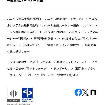
一般貨物パートナー募集
ハコベル運送手配利用規約
ハコベル軽貨物パートナー規約
ハコベ
ルシステム共通利用規約
ハコベル運送パートナー規約
ハコベル ト
ラック簿利用基本規約
トラック簿利用規約
ハコベル トラックマネ
ージャー利用規約
各種運送約款等
ハコベル株式会社プライバシー
ポリシー
Cookieポリシー
情報セキュリティ基本方針
特定商取
引法に基づく表示
ラクスル関連サービス
ラクスル（印刷のプラットフォーム）
ノバ
セル（広告のプラットフォーム）
ダンボールワン（梱包材のプラッ
トフォーム）
ペライチ（ホームページ作成/予約/決済）
JIS Q 27001:2023 (ISO/IEC 27001:2022)