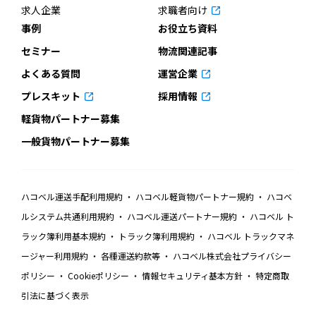
求人企業
求職者向け
事例
お役立ち資料
セミナー
物流関連記事
よくある質問
運営企業
プレスキット
採用情報
軽貨物パートナー募集
一般貨物パートナー募集
ハコベル運送手配利用規約
ハコベル軽貨物パートナー規約
ハコベ
ルシステム共通利用規約
ハコベル運送パートナー規約
ハコベル ト
ラック簿利用基本規約
トラック簿利用規約
ハコベル トラックマネ
ージャー利用規約
各種運送約款等
ハコベル株式会社プライバシー
ポリシー
Cookieポリシー
情報セキュリティ基本方針
特定商取
引法に基づく表示