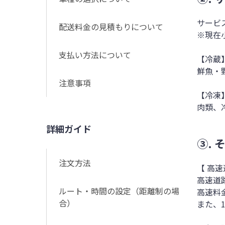
サービ
配送料金の見積もりについて
※現在
支払い方法について
【冷蔵
鮮魚・
注意事項
【冷凍
肉類、
詳細ガイド
③.
注文方法
【 高
高速道
ルート・時間の設定（距離制の場
高速料
合）
また、