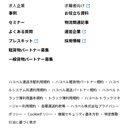
求人企業
求職者向け
事例
お役立ち資料
セミナー
物流関連記事
よくある質問
運営企業
プレスキット
採用情報
軽貨物パートナー募集
一般貨物パートナー募集
ハコベル運送手配利用規約
ハコベル軽貨物パートナー規約
ハコベ
ルシステム共通利用規約
ハコベル運送パートナー規約
ハコベル ト
ラック簿利用基本規約
トラック簿利用規約
ハコベル トラックマネ
ージャー利用規約
各種運送約款等
ハコベル株式会社プライバシー
ポリシー
Cookieポリシー
情報セキュリティ基本方針
特定商取
引法に基づく表示