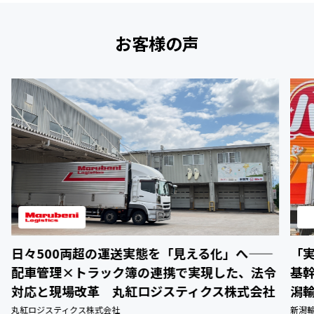
お客様の声
日々500両超の運送実態を「見える化」へ——
「
配車管理×トラック簿の連携で実現した、法令
基
対応と現場改革 丸紅ロジスティクス株式会社
潟
丸紅ロジスティクス株式会社
新潟