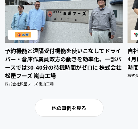
予約機能と遠隔受付機能を使いこなしてドライ
自
バー・倉庫作業員双方の動きを効率化、一部バ
4
ースでは30-40分の待機時間がゼロに 株式会社
時
松屋フーズ 嵐山工場
株式
株式会社松屋フーズ 嵐山工場
他の事例を見る