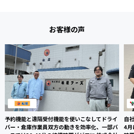
お客様の声
予約機能と遠隔受付機能を使いこなしてドライ
自
バー・倉庫作業員双方の動きを効率化、一部バ
4