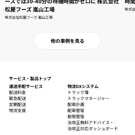
ースでは30-40分の待機時間がゼロに 株式会社
時
松屋フーズ 嵐山工場
株式
株式会社松屋フーズ 嵐山工場
他の事例を見る
サービス・製品トップ
運送手配サービス
物流DXシステム
配送料金
トラック簿
緊急配送
トラックマネージャー
定期配送
配車計画
物流支援
配車管理
動態管理
法改正無料アドバイス・
法改正対応ダッシュボード