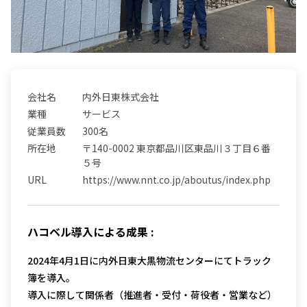
会社名
内外日東株式会社
業種
サービス
従業員数
300名
所在地
〒140-0002 東京都品川区東品川３丁目６番
５号
URL
https://www.nnt.co.jp/aboutus/index.php
ハコベル導入による成果 :
2024年4月1日に内外日東大黒物流センターにて
トラック
簿を導入。
導入に際して関係者（
推進者・受付・荷役者・営業など）