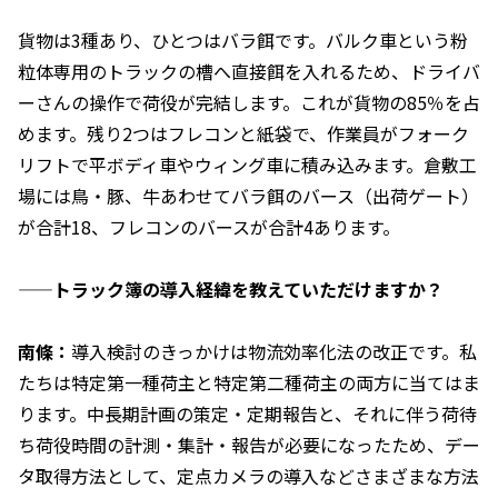
貨物は3種あり、ひとつはバラ餌です。バルク車という粉
粒体専用のトラックの槽へ直接餌を入れるため、ドライバ
ーさんの操作で荷役が完結します。これが貨物の85％を占
めます。残り2つはフレコンと紙袋で、作業員がフォーク
リフトで平ボディ車やウィング車に積み込みます。倉敷工
場には鳥・豚、牛あわせてバラ餌のバース（出荷ゲート）
が合計18、フレコンのバースが合計4あります。
——トラック簿の導入経緯を教えていただけますか？
南條：
導入検討のきっかけは物流効率化法の改正です。私
たちは特定第一種荷主と特定第二種荷主の両方に当てはま
ります。中長期計画の策定・定期報告と、それに伴う荷待
ち荷役時間の計測・集計・報告が必要になったため、デー
タ取得方法として、定点カメラの導入などさまざまな方法