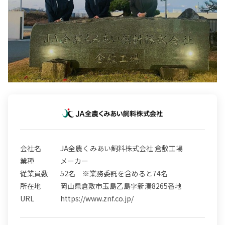
会社名
JA全農くみあい飼料株式会社 倉敷工場
業種
メーカー
従業員数
52名 ※業務委託を含めると74名
所在地
岡山県倉敷市玉島乙島字新湊8265番地
URL
https://www.znf.co.jp/