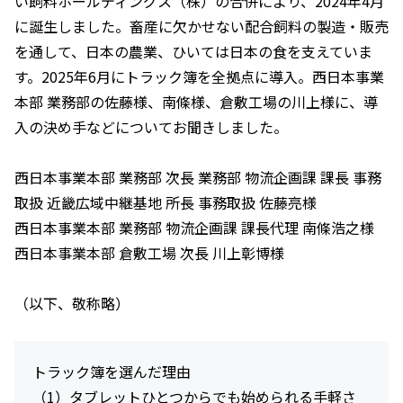
い飼料ホールディングス（株）の合併により、2024年4月
に誕生しました。畜産に欠かせない配合飼料の製造・販売
を通して、日本の農業、ひいては日本の食を支えていま
す。2025年6月にトラック簿を全拠点に導入。西日本事業
本部 業務部の佐藤様、南條様、倉敷工場の川上様に、導
入の決め手などについてお聞きしました。
西日本事業本部 業務部 次長 業務部 物流企画課 課長 事務
取扱 近畿広域中継基地 所長 事務取扱 佐藤亮様
西日本事業本部 業務部 物流企画課 課長代理 南條浩之様
西日本事業本部 倉敷工場 次長 川上彰博様
（以下、敬称略）
トラック簿を選んだ理由
（1）タブレットひとつからでも始められる手軽さ