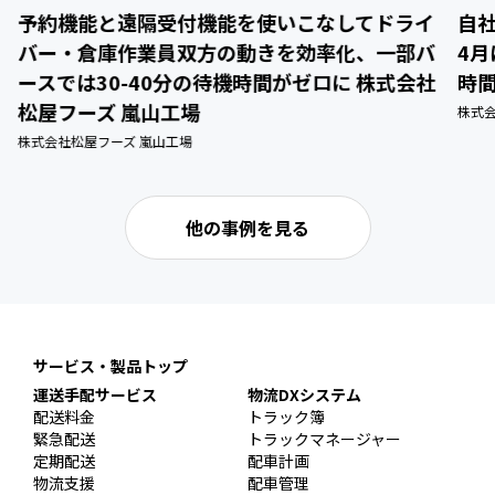
予約機能と遠隔受付機能を使いこなしてドライ
自
バー・倉庫作業員双方の動きを効率化、一部バ
4
ースでは30-40分の待機時間がゼロに 株式会社
時
松屋フーズ 嵐山工場
株式
株式会社松屋フーズ 嵐山工場
他の事例を見る
サービス・製品トップ
運送手配サービス
物流DXシステム
配送料金
トラック簿
緊急配送
トラックマネージャー
定期配送
配車計画
物流支援
配車管理