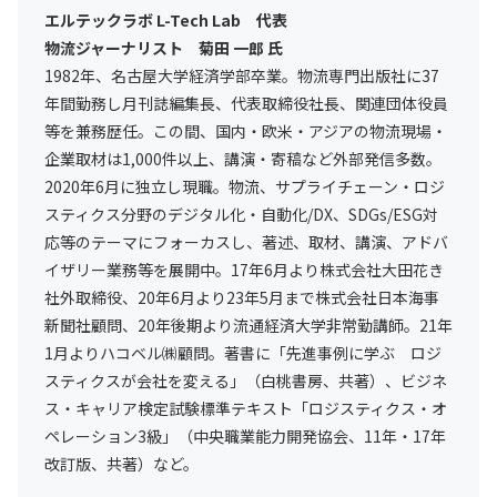
エルテックラボ L-Tech Lab 代表
物流ジャーナリスト 菊田 一郎 氏
1982年、名古屋大学経済学部卒業。物流専門出版社に37
年間勤務し月刊誌編集長、代表取締役社長、関連団体役員
等を兼務歴任。この間、国内・欧米・アジアの物流現場・
企業取材は1,000件以上、講演・寄稿など外部発信多数。
2020年6月に独立し現職。物流、サプライチェーン・ロジ
スティクス分野のデジタル化・自動化/DX、SDGs/ESG対
応等のテーマにフォーカスし、著述、取材、講演、アドバ
イザリー業務等を展開中。17年6月より株式会社大田花き
社外取締役、20年6月より23年5月まで株式会社日本海事
新聞社顧問、20年後期より流通経済大学非常勤講師。21年
1月よりハコベル㈱顧問。著書に「先進事例に学ぶ ロジ
スティクスが会社を変える」（白桃書房、共著）、ビジネ
ス・キャリア検定試験標準テキスト「ロジスティクス・オ
ペレーション3級」（中央職業能力開発協会、11年・17年
改訂版、共著）など。