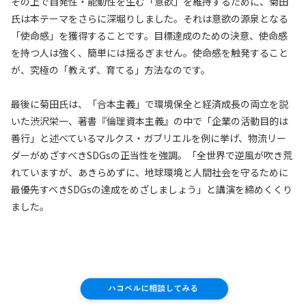
その上で自発性・能動性を生む「意欲」を維持するために、菊田
氏は本テーマをさらに深堀りしました。それは意欲の源泉となる
「使命感」を獲得することです。目標達成のための決意、使命感
を持つ人は強く、簡単には揺るぎません。使命感を触発すること
が、究極の「教えず、育てる」方法なのです。
最後に菊田氏は、「合本主義」で環境保全と経済成長の両立を説
いた渋沢栄一、著書『倫理資本主義』の中で「企業の活動目的は
善行」と述べているマルクス・ガブリエルを例に挙げ、物流リー
ダーがめざすべきSDGsの正当性を強調。「全世界で逆風が吹き荒
れていますが、あきらめずに、地球環境と人間社会を守るために
最優先すべきSDGsの達成をめざしましょう」と講演を締めくくり
ました。