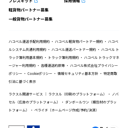
プレスキット
採用情報
軽貨物パートナー募集
一般貨物パートナー募集
ハコベル運送手配利用規約
ハコベル軽貨物パートナー規約
ハコベ
ルシステム共通利用規約
ハコベル運送パートナー規約
ハコベル ト
ラック簿利用基本規約
トラック簿利用規約
ハコベル トラックマネ
ージャー利用規約
各種運送約款等
ハコベル株式会社プライバシー
ポリシー
Cookieポリシー
情報セキュリティ基本方針
特定商取
引法に基づく表示
ラクスル関連サービス
ラクスル（印刷のプラットフォーム）
ノバ
セル（広告のプラットフォーム）
ダンボールワン（梱包材のプラッ
トフォーム）
ペライチ（ホームページ作成/予約/決済）