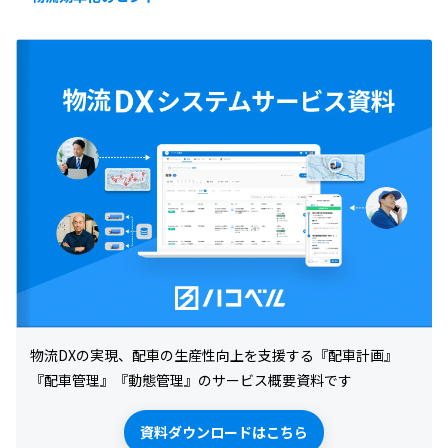
そこで本記事では、標準運送約款の概
や明確な区分け、料金の適
要や改正内容の詳細、それに伴う荷主
進めば、運送業務の効率化
企業への影響について、今後の対応策
でしょう。本記事では、附
を含めて解説します。
要や課題、政府の取り組み
説します。
物流DXの実現、配車の生産性向上を支援する『配車計画』
『配車管理』『動態管理』のサービス概要資料です
資料ダウンロードはこちら