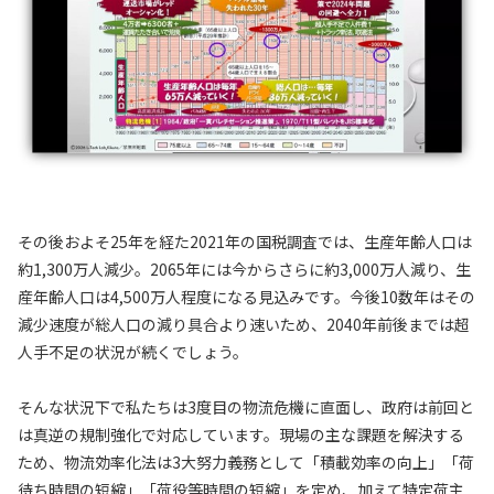
その後およそ25年を経た2021年の国税調査では、生産年齢人口は
約1,300万人減少。2065年には今からさらに約3,000万人減り、生
産年齢人口は4,500万人程度になる見込みです。今後10数年はその
減少速度が総人口の減り具合より速いため、2040年前後までは超
人手不足の状況が続くでしょう。
そんな状況下で私たちは3度目の物流危機に直面し、政府は前回と
は真逆の規制強化で対応しています。現場の主な課題を解決する
ため、物流効率化法は3大努力義務として「積載効率の向上」「荷
待ち時間の短縮」「荷役等時間の短縮」を定め、加えて特定荷主