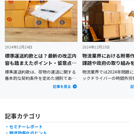
2024年12月24日
2024年12月23日
標準運送約款とは？最新の改正内
物流業界における附帯
容も踏まえたポイント・留意点を
課題や政府の取り組み
詳しく解説
説
標準運送約款は、荷物の運送に関する
物流業界では2024年問題
基本的な契約条件を定めた規則であ
ックドライバーの時間外労
り、荷主企業と運送事業者業者との間
れることとなり、働き方の
記事を見る
記
での契約の基盤となっています。2024
務となっています。しかし
年（令和6年）6月、標準運送約款が改
ではいまだにドライバーが
正され物流業界にも大きな影響を与え
渡し以外の附帯作業に多く
ています。2024年の改正で、荷主企業
やしているのが現状です。
記事カテゴリ
にとって重要な運送契約の変更が加え
見直すことで、トラックド
られ、業務運営やリスク管理に新たな
負担軽減や長時間労働の改
セミナーレポート
対応が求められるようになりました。
れます。たとえば、附帯作
物流効率化のヒント