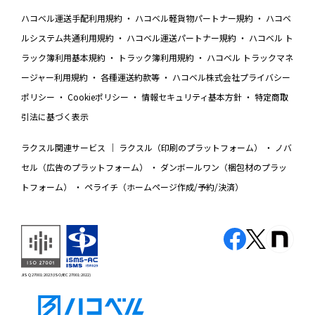
ハコベル運送手配利用規約
ハコベル軽貨物パートナー規約
ハコベ
ルシステム共通利用規約
ハコベル運送パートナー規約
ハコベル ト
ラック簿利用基本規約
トラック簿利用規約
ハコベル トラックマネ
ージャー利用規約
各種運送約款等
ハコベル株式会社プライバシー
ポリシー
Cookieポリシー
情報セキュリティ基本方針
特定商取
引法に基づく表示
ラクスル関連サービス
ラクスル（印刷のプラットフォーム）
ノバ
セル（広告のプラットフォーム）
ダンボールワン（梱包材のプラッ
トフォーム）
ペライチ（ホームページ作成/予約/決済）
JIS Q 27001:2023 (ISO/IEC 27001:2022)