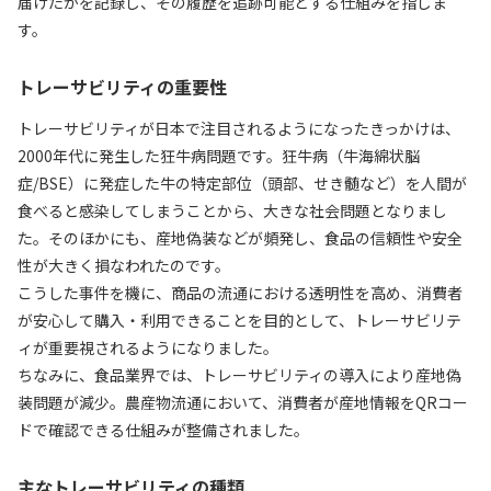
届けたかを記録し、その履歴を追跡可能とする仕組みを指しま
す。
トレーサビリティの重要性
トレーサビリティが日本で注目されるようになったきっかけは、
2000年代に発生した狂牛病問題です。狂牛病（牛海綿状脳
症/BSE）に発症した牛の特定部位（頭部、せき髄など）を人間が
食べると感染してしまうことから、大きな社会問題となりまし
た。そのほかにも、産地偽装などが頻発し、食品の信頼性や安全
性が大きく損なわれたのです。
こうした事件を機に、商品の流通における透明性を高め、消費者
が安心して購入・利用できることを目的として、トレーサビリテ
ィが重要視されるようになりました。
ちなみに、食品業界では、トレーサビリティの導入により産地偽
装問題が減少。農産物流通において、消費者が産地情報をQRコー
ドで確認できる仕組みが整備されました。
主なトレーサビリティの種類