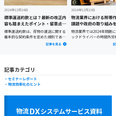
2024年12月24日
2024年12月23日
標準運送約款とは？最新の改正内
物流業界における附帯
容も踏まえたポイント・留意点を
課題や政府の取り組み
詳しく解説
説
標準運送約款は、荷物の運送に関する
物流業界では2024年問題
基本的な契約条件を定めた規則であ
ックドライバーの時間外労
り、荷主企業と運送事業者業者との間
れることとなり、働き方の
記事を見る
記
での契約の基盤となっています。2024
務となっています。しかし
年（令和6年）6月、標準運送約款が改
ではいまだにドライバーが
正され物流業界にも大きな影響を与え
渡し以外の附帯作業に多く
ています。2024年の改正で、荷主企業
やしているのが現状です。
記事カテゴリ
にとって重要な運送契約の変更が加え
見直すことで、トラックド
られ、業務運営やリスク管理に新たな
負担軽減や長時間労働の改
セミナーレポート
対応が求められるようになりました。
れます。たとえば、附帯作
物流効率化のヒント
そこで本記事では、標準運送約款の概
や明確な区分け、料金の適
要や改正内容の詳細、それに伴う荷主
進めば、運送業務の効率化
企業への影響について、今後の対応策
でしょう。本記事では、附
を含めて解説します。
要や課題、政府の取り組み
説します。