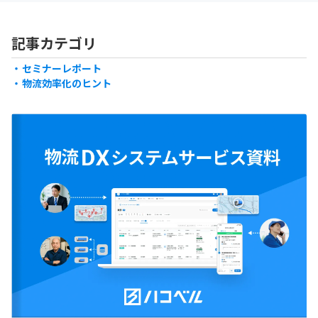
正され物流業界にも大きな影響を与え
渡し以外の附帯作業に多く
ています。2024年の改正で、荷主企業
やしているのが現状です。
記事カテゴリ
にとって重要な運送契約の変更が加え
見直すことで、トラックド
られ、業務運営やリスク管理に新たな
負担軽減や長時間労働の改
セミナーレポート
対応が求められるようになりました。
れます。たとえば、附帯作
物流効率化のヒント
そこで本記事では、標準運送約款の概
や明確な区分け、料金の適
要や改正内容の詳細、それに伴う荷主
進めば、運送業務の効率化
企業への影響について、今後の対応策
でしょう。本記事では、附
を含めて解説します。
要や課題、政府の取り組み
説します。