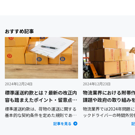
おすすめ記事
2024年12月24日
2024年12月23日
標準運送約款とは？最新の改正内
物流業界における附帯
容も踏まえたポイント・留意点を
課題や政府の取り組み
詳しく解説
説
標準運送約款は、荷物の運送に関する
物流業界では2024年問題
基本的な契約条件を定めた規則であ
ックドライバーの時間外労
り、荷主企業と運送事業者業者との間
れることとなり、働き方の
記事を見る
記
での契約の基盤となっています。2024
務となっています。しかし
年（令和6年）6月、標準運送約款が改
ではいまだにドライバーが