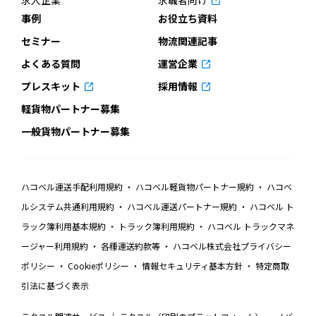
求人企業
求職者向け
事例
お役立ち資料
セミナー
物流関連記事
よくある質問
運営企業
プレスキット
採用情報
軽貨物パートナー募集
一般貨物パートナー募集
ハコベル運送手配利用規約
ハコベル軽貨物パートナー規約
ハコベ
ルシステム共通利用規約
ハコベル運送パートナー規約
ハコベル ト
ラック簿利用基本規約
トラック簿利用規約
ハコベル トラックマネ
ージャー利用規約
各種運送約款等
ハコベル株式会社プライバシー
ポリシー
Cookieポリシー
情報セキュリティ基本方針
特定商取
引法に基づく表示