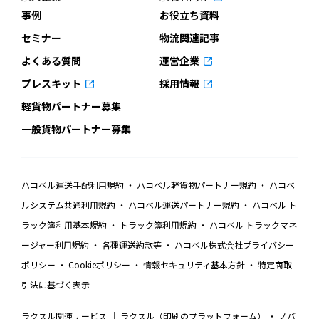
事例
お役立ち資料
セミナー
物流関連記事
よくある質問
運営企業
プレスキット
採用情報
軽貨物パートナー募集
一般貨物パートナー募集
ハコベル運送手配利用規約
ハコベル軽貨物パートナー規約
ハコベ
ルシステム共通利用規約
ハコベル運送パートナー規約
ハコベル ト
ラック簿利用基本規約
トラック簿利用規約
ハコベル トラックマネ
ージャー利用規約
各種運送約款等
ハコベル株式会社プライバシー
ポリシー
Cookieポリシー
情報セキュリティ基本方針
特定商取
引法に基づく表示
ラクスル関連サービス
ラクスル（印刷のプラットフォーム）
ノバ