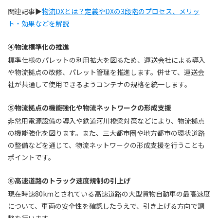
関連記事▶
物流DXとは？定義やDXの3段階のプロセス、メリッ
ト・効果などを解説
④物流標準化の推進
標準仕様のパレットの利用拡大を図るため、運送会社による導入
や物流拠点の改修、パレット管理を推進します。併せて、運送会
社が共通して使用できるようコンテナの規格を統一します。
⑤物流拠点の機能強化や物流ネットワークの形成支援
非常用電源設備の導入や鉄道河川橋梁対策などにより、物流拠点
の機能強化を図ります。また、三大都市圏や地方都市の環状道路
の整備などを通じて、物流ネットワークの形成支援を行うことも
ポイントです。
⑥高速道路のトラック速度規制の引上げ
現在時速80kmとされている高速道路の大型貨物自動車の最高速度
について、車両の安全性を確認したうえで、引き上げる方向で調