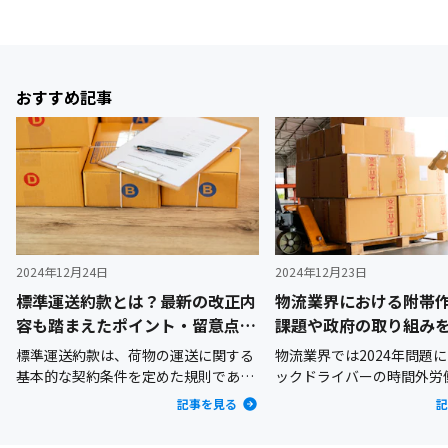
おすすめ記事
2024年12月24日
2024年12月23日
標準運送約款とは？最新の改正内
物流業界における附帯
容も踏まえたポイント・留意点を
課題や政府の取り組み
詳しく解説
説
標準運送約款は、荷物の運送に関する
物流業界では2024年問題
基本的な契約条件を定めた規則であ
ックドライバーの時間外労
り、荷主企業と運送事業者業者との間
れることとなり、働き方の
記事を見る
記
での契約の基盤となっています。2024
務となっています。しかし
年（令和6年）6月、標準運送約款が改
ではいまだにドライバーが