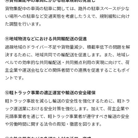
⑩貨物集配中の車両にかかる駐車規制の見直し
貨物集配中の車両の駐車に関しては、路外の駐車スペースが少な
い場所への駐車など交通実態を考慮したうえで、規制緩和に向け
た調整を行います。
⑪地域物流などにおける共同輸配送の促進
過疎地域のドライバー不足や貨物量減少、積載率低下の問題を解
決するために、地域共同での輸配送を促進します。また、地域レ
ベルでの効率的な共同輸配送・共同拠点利用の実現に向けて、荷
主企業や運送会社などの関係者間での連携を促進することもポイ
ントです。
⑫軽トラック事業の適正運営や輸送の安全確保
軽トラック事故を減らし輸送の安全性を強化するために、軽トラ
ック運送業における安全対策を強化します。加えて、荷主企業や
元請事業者を通じて、軽トラック事業者が遵守すべき輸送の安全
や労働時間に関する法令の周知・徹底を図ります。