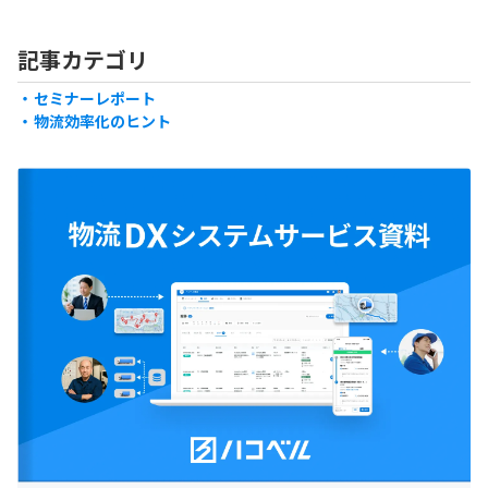
正され物流業界にも大きな影響を与え
渡し以外の附帯作業に多く
ています。2024年の改正で、荷主企業
やしているのが現状です。
記事カテゴリ
にとって重要な運送契約の変更が加え
見直すことで、トラックド
られ、業務運営やリスク管理に新たな
負担軽減や長時間労働の改
セミナーレポート
対応が求められるようになりました。
れます。たとえば、附帯作
物流効率化のヒント
そこで本記事では、標準運送約款の概
や明確な区分け、料金の適
要や改正内容の詳細、それに伴う荷主
進めば、運送業務の効率化
企業への影響について、今後の対応策
でしょう。本記事では、附
を含めて解説します。
要や課題、政府の取り組み
説します。