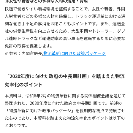
⑬女性や若者などの多様な人材の活用・育成
快適で働きやすい職場環境を整備することで、女性や若者、外国
人労働者などの多様な人材を確保し、トラック運送業における深
刻な働き手不足の解消を図ることもポイントです。また、運送会
社の労働生産性を向上させるため、大型車両やトレーラー、ダブ
ル連結トラックなど輸送効率の高い車両を運転するために必要な
免許の取得を促進します。
※参考：内閣官房長,
物流革新に向けた政策パッケージ
「2030年度に向けた政府の中長期計画」を踏まえた物流
効率化のポイント
本資料は、令和6年2月の物流革新に関する関係閣僚会議を通じて
整理された、2030年度に向けた政府の中長期計画です。前述の
「物流革新に向けた政策パッケージ」を長期的な視点で発展させ
たものであり、本資料を踏まえた物流効率化のポイントは以下の
とおりです。