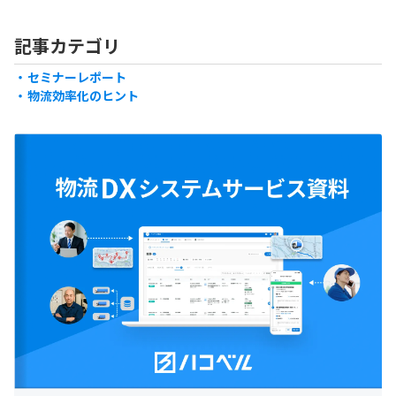
正され物流業界にも大きな影響を与え
渡し以外の附帯作業に多く
ています。2024年の改正で、荷主企業
やしているのが現状です。
記事カテゴリ
にとって重要な運送契約の変更が加え
見直すことで、トラックド
られ、業務運営やリスク管理に新たな
負担軽減や長時間労働の改
セミナーレポート
対応が求められるようになりました。
れます。たとえば、附帯作
物流効率化のヒント
そこで本記事では、標準運送約款の概
や明確な区分け、料金の適
要や改正内容の詳細、それに伴う荷主
進めば、運送業務の効率化
企業への影響について、今後の対応策
でしょう。本記事では、附
を含めて解説します。
要や課題、政府の取り組み
説します。