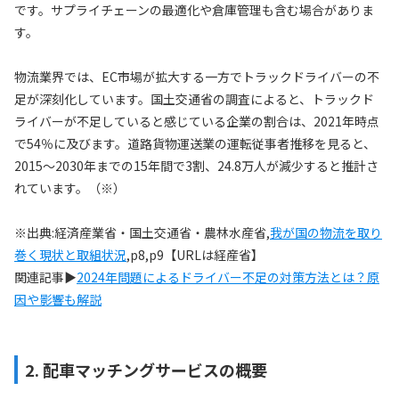
です。サプライチェーンの最適化や倉庫管理も含む場合がありま
す。
物流業界では、EC市場が拡大する一方でトラックドライバーの不
足が深刻化しています。国土交通省の調査によると、トラックド
ライバーが不足していると感じている企業の割合は、2021年時点
で54％に及びます。道路貨物運送業の運転従事者推移を見ると、
2015〜2030年までの15年間で3割、24.8万人が減少すると推計さ
れています。（※）
※出典:経済産業省・国土交通省・農林水産省,
我が国の物流を取り
巻く現状と取組状況
,p8,p9【URLは経産省】
関連記事▶
2024年問題によるドライバー不足の対策方法とは？原
因や影響も解説
2. 配車マッチングサービスの概要