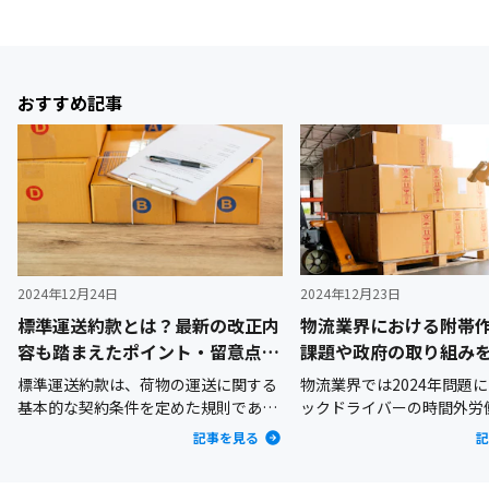
おすすめ記事
2024年12月24日
2024年12月23日
標準運送約款とは？最新の改正内
物流業界における附帯
容も踏まえたポイント・留意点を
課題や政府の取り組み
詳しく解説
説
標準運送約款は、荷物の運送に関する
物流業界では2024年問題
基本的な契約条件を定めた規則であ
ックドライバーの時間外労
り、荷主企業と運送事業者業者との間
れることとなり、働き方の
記事を見る
記
での契約の基盤となっています。2024
務となっています。しかし
年（令和6年）6月、標準運送約款が改
ではいまだにドライバーが