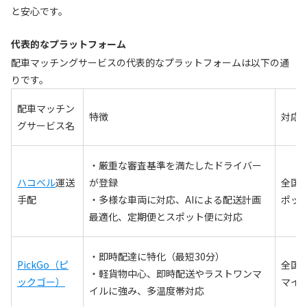
と安心です。
代表的なプラットフォーム
配車マッチングサービスの代表的なプラットフォームは以下の通
りです。
配車マッチン
特徴
対応
グサービス名
・厳重な審査基準を満たしたドライバー
ハコベル
運送
が登録
全国
手配
・多様な車両に対応、AIによる配送計画
ポッ
最適化、定期便とスポット便に対応
・即時配達に特化（最短30分）
PickGo（ピ
全国
・軽貨物中心、即時配送やラストワンマ
ックゴー）
マイ
イルに強み、多温度帯対応