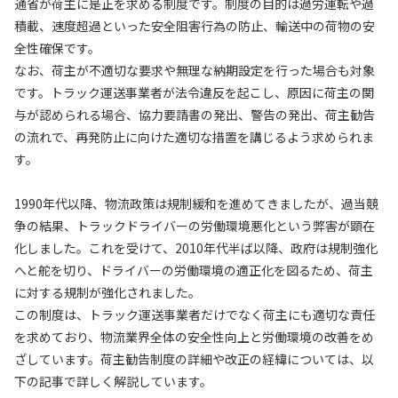
通省が荷主に是正を求める制度です。制度の目的は過労運転や過
積載、速度超過といった安全阻害行為の防止、輸送中の荷物の安
全性確保です。
なお、荷主が不適切な要求や無理な納期設定を行った場合も対象
です。トラック運送事業者が法令違反を起こし、原因に荷主の関
与が認められる場合、協力要請書の発出、警告の発出、荷主勧告
の流れで、再発防止に向けた適切な措置を講じるよう求められま
す。
1990年代以降、物流政策は規制緩和を進めてきましたが、過当競
争の結果、トラックドライバーの労働環境悪化という弊害が顕在
化しました。これを受けて、2010年代半ば以降、政府は規制強化
へと舵を切り、ドライバーの労働環境の適正化を図るため、荷主
に対する規制が強化されました。
この制度は、トラック運送事業者だけでなく荷主にも適切な責任
を求めており、物流業界全体の安全性向上と労働環境の改善をめ
ざしています。荷主勧告制度の詳細や改正の経緯については、以
下の記事で詳しく解説しています。