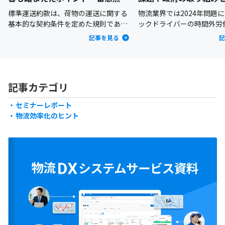
詳しく解説
説
標準運送約款は、荷物の運送に関する
物流業界では2024年問題
基本的な契約条件を定めた規則であ
ックドライバーの時間外労
り、荷主企業と運送事業者業者との間
れることとなり、働き方の
記事を見る
記
での契約の基盤となっています。2024
務となっています。しかし
年（令和6年）6月、標準運送約款が改
ではいまだにドライバーが
正され物流業界にも大きな影響を与え
渡し以外の附帯作業に多く
ています。2024年の改正で、荷主企業
やしているのが現状です。
記事カテゴリ
にとって重要な運送契約の変更が加え
見直すことで、トラックド
られ、業務運営やリスク管理に新たな
負担軽減や長時間労働の改
セミナーレポート
対応が求められるようになりました。
れます。たとえば、附帯作
物流効率化のヒント
そこで本記事では、標準運送約款の概
や明確な区分け、料金の適
要や改正内容の詳細、それに伴う荷主
進めば、運送業務の効率化
企業への影響について、今後の対応策
でしょう。本記事では、附
を含めて解説します。
要や課題、政府の取り組み
説します。