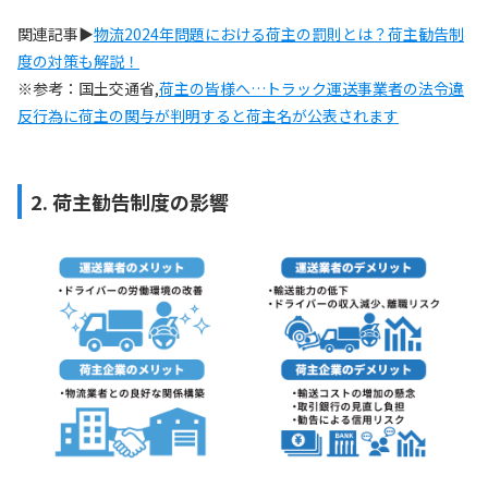
関連記事▶
物流2024年問題における荷主の罰則とは？荷主勧告制
度の対策も解説！
※参考：国土交通省,
荷主の皆様へ…トラック運送事業者の法令違
反行為に荷主の関与が判明すると荷主名が公表されます
2. 荷主勧告制度の影響