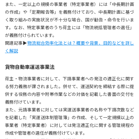
また、一定以上の規模の事業者（特定事業者）には「中長期計画
の作成」や「定期報告等」を義務付けており、中長期計画に基づ
く取り組みの実施状況が不十分な場合、国が勧告・命令を行いま
す。なお、特定事業者のうち荷主には「物流統括管理者の選任」
が義務付けられています。
関連記事▶
物流総合効率化法とは？概要や背景、目的などを詳し
く解説
貨物自動車運送事業法
荷主・物流事業者に対して、下請事業者への発注の適正化に関す
る努力義務が課されました。併せて、運送契約を締結する際に提
供する役務の内容や附帯作業などの対価を記載した書面の交付を
義務付けています。
また、元請事業者に対しては実運送事業者の名称や下請次数など
を記載した「実運送体制管理簿」の作成、そして一定規模以上の
事業者（特定事業者）に対しては発注適正化に関する管理規程の
作成や管理者の選任が義務付けています。