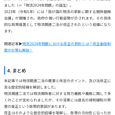
ました（＝「物流2024年問題」の誕生）。
2023年（令和5年）には「我が国の物流の革新に関する関係閣僚
会議」が開催され、政府の強い行動姿勢が示されます。その具体
的な政策措置として物流関連二法が改正されたという経緯になり
ます。
関連記事▶
物流2024年問題における荷主の罰則とは？荷主勧告制
度の対策も解説！
4. まとめ
本記事では物流関連二法の概要と改定のポイント、及び法改正に
至る歴史的経緯を解説しました。
物流関連二法では物流関係者に対する努力義務や義務に関して多
くのことが定められましたが、その背景には過去の規制緩和の弊
害の是正という政策的意図があります。
荷主はそのような歴史的経緯を理解し、政策の方向性に沿った対