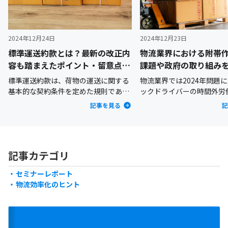
2024年12月24日
2024年12月23日
標準運送約款とは？最新の改正内
物流業界における附帯
容も踏まえたポイント・留意点を
課題や政府の取り組み
詳しく解説
説
標準運送約款は、荷物の運送に関する
物流業界では2024年問題
基本的な契約条件を定めた規則であ
ックドライバーの時間外労
り、荷主企業と運送事業者業者との間
れることとなり、働き方の
記事を見る
記
での契約の基盤となっています。2024
務となっています。しかし
年（令和6年）6月、標準運送約款が改
ではいまだにドライバーが
正され物流業界にも大きな影響を与え
渡し以外の附帯作業に多く
ています。2024年の改正で、荷主企業
やしているのが現状です。
記事カテゴリ
にとって重要な運送契約の変更が加え
見直すことで、トラックド
られ、業務運営やリスク管理に新たな
負担軽減や長時間労働の改
セミナーレポート
対応が求められるようになりました。
れます。たとえば、附帯作
物流効率化のヒント
そこで本記事では、標準運送約款の概
や明確な区分け、料金の適
要や改正内容の詳細、それに伴う荷主
進めば、運送業務の効率化
企業への影響について、今後の対応策
でしょう。本記事では、附
を含めて解説します。
要や課題、政府の取り組み