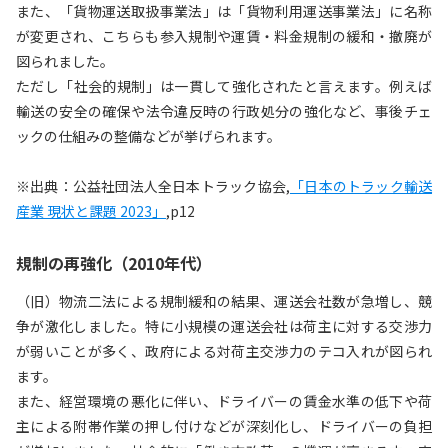
また、「貨物運送取扱事業法」は「貨物利用運送事業法」に名称
が変更され、こちらも参入規制や運賃・料金規制の緩和・撤廃が
図られました。
ただし「社会的規制」は一貫して強化されたと言えます。例えば
輸送の安全の確保や法令違反時の行政処分の強化など、事後チェ
ックの仕組みの整備などが挙げられます。
※出典：公益社団法人全日本トラック協会,
「日本のトラック輸送
産業 現状と課題 2023」
,p12
規制の再強化（2010年代）
（旧）物流二法による規制緩和の結果、運送会社数が急増し、競
争が激化しました。特に小規模の運送会社は荷主に対する交渉力
が弱いことが多く、政府による対荷主交渉力のテコ入れが図られ
ます。
また、経営環境の悪化に伴い、ドライバーの賃金水準の低下や荷
主による附帯作業の押し付けなどが深刻化し、ドライバーの負担