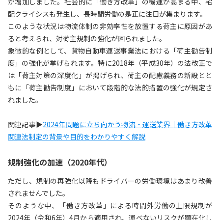
が増加しました。社会的に「働き方改革」の機運が高まる中、宅
配クライシスも発生し、長時間労働の是正に注目が集まります。
このような状況は物流体制の非効率性を放置する荷主に原因があ
ると考えられ、対荷主規制の強化が図られました。
象徴的な例として、貨物自動車運送事業法における「荷主勧告制
度」の強化が挙げられます。特に2018年（平成30年）の法改正で
は「荷主対策の深度化」が掲げられ、荷主の配慮義務の新設とと
もに「荷主勧告制度」において段階的な法的措置の強化が規定さ
れました。
関連記事▶
2024年問題に立ち向かう物流・運送業界｜働き方改革
関連法制定の背景や目的をわかりやすく解説
規制強化の加速（2020年代）
ただし、規制の再強化以降もドライバーの労働環境はあまり改善
されませんでした。
そのような中、「働き方改革」による時間外労働の上限規制が
2024年（令和6年）4月から適用され、運べないリスクが顕在化し