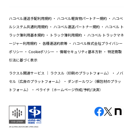
ハコベル運送手配利用規約
ハコベル軽貨物パートナー規約
ハコベ
ルシステム共通利用規約
ハコベル運送パートナー規約
ハコベル ト
ラック簿利用基本規約
トラック簿利用規約
ハコベル トラックマネ
ージャー利用規約
各種運送約款等
ハコベル株式会社プライバシー
ポリシー
Cookieポリシー
情報セキュリティ基本方針
特定商取
引法に基づく表示
ラクスル関連サービス
ラクスル（印刷のプラットフォーム）
ノバ
セル（広告のプラットフォーム）
ダンボールワン（梱包材のプラッ
トフォーム）
ペライチ（ホームページ作成/予約/決済）
JIS Q 27001:2023 (ISO/IEC 27001:2022)