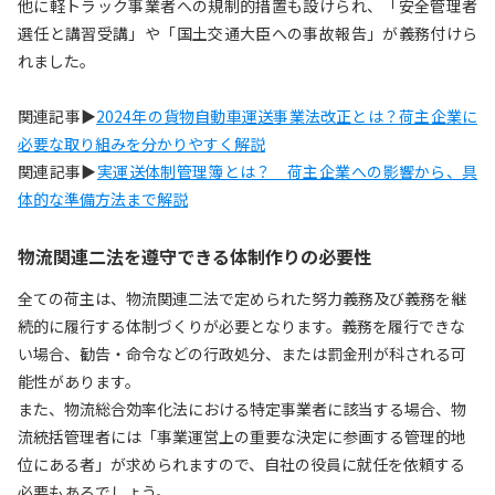
他に軽トラック事業者への規制的措置も設けられ、「安全管理者
選任と講習受講」や「国土交通大臣への事故報告」が義務付けら
れました。
関連記事▶
2024年の貨物自動車運送事業法改正とは？荷主企業に
必要な取り組みを分かりやすく解説
関連記事▶
実運送体制管理簿とは？ 荷主企業への影響から、具
体的な準備方法まで解説
物流関連二法を遵守できる体制作りの必要性
全ての荷主は、物流関連二法で定められた努力義務及び義務を継
続的に履行する体制づくりが必要となります。義務を履行できな
い場合、勧告・命令などの行政処分、または罰金刑が科される可
能性があります。
また、物流総合効率化法における特定事業者に該当する場合、物
流統括管理者には「事業運営上の重要な決定に参画する管理的地
位にある者」が求められますので、自社の役員に就任を依頼する
必要もあるでしょう。