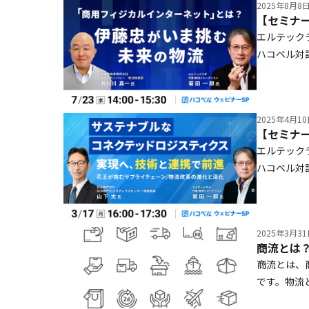
2025年8月8
エルテック
ハコベル対
流物資部 
ネット」に
ような効果
2025年4月1
エルテック
ハコベル対談
ター 統括
現へ、技術
た取り組み
2025年3月3
商流とは
商流とは、
です。物流
「取引や情