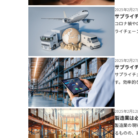
法、実際に
2025年2月2
サプライ
コロナ禍や
ライチェー
も深刻な影
推進法を基
事では、サ
2025年2月2
について解
サプライチ
す。効率的
なく、持続
車・Ama
成功事例を
2025年2月1
ントを導入
製造業は
さい。
製造業の現
るものの、