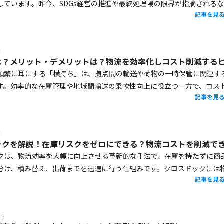
しています。昨今、SDGs経営の推進や最終処理場の限界が指摘されるな
記事を見
流の重要性が一層高まっている状況です。事実として静脈物流の市場規
肩上がりの成長を遂げています。本記事では、静脈物流の概要や種類、
い、日本政府の取り組みについて解説します。
日
頻繁に耳にする「横持ち」は、拠点間の輸送や荷物の一時保管に関連す
す。効率的な在庫管理や地域間輸送の柔軟性向上に役立つ一方で、コス
記事を見
も伴います。本記事では、横持ちの基本的な意味や縦持ちとの違い、発
因、メリット・デメリットを詳しく解説します。自社の物流業務を最適
体的なヒントを、ぜひ見つけてみてください。
日
クは、物流効率を大幅に向上させる革新的な手法で、在庫を持たずに商
分け、積み替え、出荷までを迅速に行う仕組みです。クロスドックには
記事を見
やリードタイム短縮といった多くのメリットがある一方で、導入する際
と準備が欠かせません。本記事では、クロスドックの仕組みや導入手順
て解説します。荷主企業が物流効率化を実現し、競争力を高めるための
7日
なるでしょう。