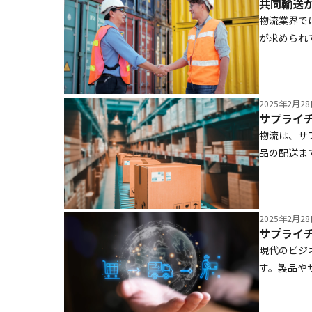
共同輸送
物流業界で
が求められ
数企業で共
導入を検討
らには成功
2025年2月2
物流は、サ
品の配送ま
める一方、
本記事では
みを解説し
2025年2月2
サプライ
現代のビジ
す。製品や
コスト削減
上に直結す