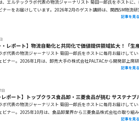
は、エルテックラボ代表の物流ジャーナリスト 菊田一郎氏をホストに、
ビナーをお届けしています。2026年2月のゲスト講師は、関西SM物流研
記事を見
める株式会社平和堂物流部長の財田晃様。持続可能な食品物流のために
り組みを行っているのか伺いました。
6日
ラボ代表の物流ジャーナリスト 菊田一郎氏をホストに毎月お届けしてい
ビナー。2026年1月は、卸売大手の株式会社PALTACから開発部上席
記事を見
夫氏をお招きして、昨年サプライチェーンイノベーション大賞を受賞し
同社の取り組みについて伺いました。
7日
ラボ代表の物流ジャーナリスト 菊田一郎氏をホストに毎月お届けしてい
ェビナー。2025年10月は、食品卸業界から三菱食品株式会社の取り組
記事を見
しました。同社執行役員でロジスティクス本部長の白石豊氏に、持続可
の取り組みや今後の展望について、詳しくお話しいただきました。