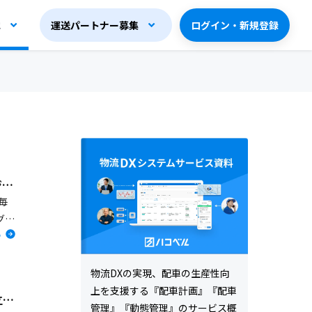
他
運送パートナー募集
ログイン・新規登録
【セミナーレポート】＜スギ薬局グループ＞社会課題解決型の次世代ロジスティクス構築でドラッグストア業界をけん引！
毎
グル
る
高温
物流DXの実現、配車の生産性向
上を支援する『配車計画』『配車
【セミナーレポート】食品物流の持続可能かへ、スーパーマーケットが立ち上がる！～その①平和堂のチャレンジ／関西SM物流研究会の取り組み～
管理』『動態管理』のサービス概