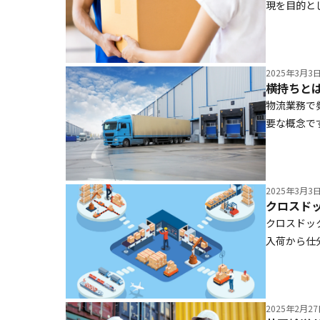
現を目的と
か、静脈物
は、年々右
物流との違
2025年3月3
物流業務で
要な概念で
時間の課題
る場面や原
るための具
2025年3月3
クロスドッ
入荷から仕
コスト削減
綿密な計画
意点につい
2025年2月2
的な知識と