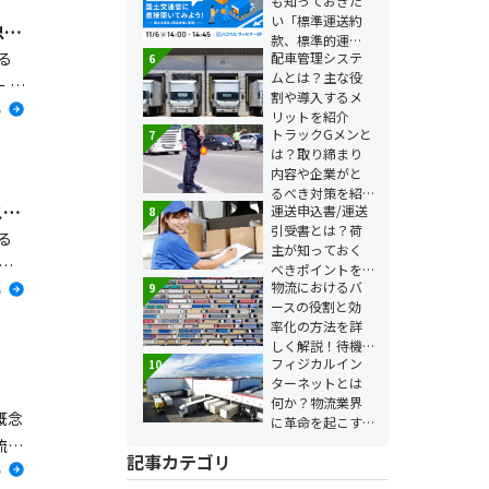
も知っておきた
い「標準運送約
【セミナーレポート】「商用フィジカルインターネット」とは？ 伊藤忠がいま挑む、未来の物流
款、標準的運
る
配車管理システ
6
賃」について国
ムとは？主な役
土交通省に直接
 物
割や導入するメ
聞いてみよう！
る
ー
リットを紹介
トラックGメンと
7
どの
は？取り締まり
す。
内容や企業がと
るべき対策を紹
【セミナーレポート】「サステナブル」な「コネクテッドロジスティクス」実現へ、技術と連携で前進（花王株式会社）
運送申込書/運送
8
介
引受書とは？荷
る
主が知っておく
ン
べきポイントを
物流におけるバ
9
詳しく解説
る
ス実
ースの役割と効
向け
率化の方法を詳
しく解説！待機
フィジカルイン
10
時間とコスト削
ターネットとは
減を実現するポ
何か？物流業界
イント
概念
に革命を起こす
次世代の物流シ
流は
記事カテゴリ
ステムを解説
る
ため