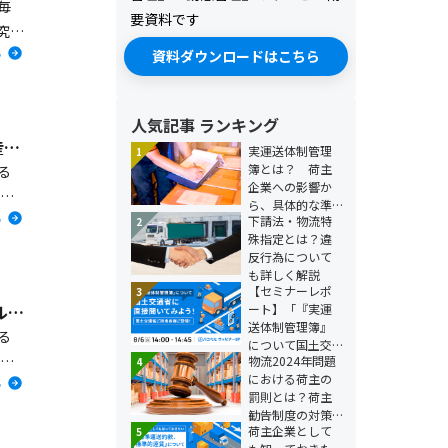
毎
要資料です
究会
る
資料ダウンロードはこちら
、ど
人気記事 ランキング
【セミナー・レポート】物流自動化と共同化で価値提供領域拡大！「生産性ダントツNo.1の物流モデル構築」へ
実運送体制管理
1
簿とは？ 荷主
る
企業への影響か
研究
ら、具体的な準
る
た事
下請法・物流特
2
備方法まで解説
殊指定とは？違
反行為について
も詳しく解説
【セミナーレポ
3
ート】「『実運
【セミナーレポート】トップクラス食品卸・三菱食品が挑む サステナブル・サプライチェーン構築
送体制管理簿』
る
について国土交
みを
物流2024年問題
4
通省に直接聞い
における荷主の
てみよう！」
る
能な
罰則とは？荷主
勧告制度の対策
荷主企業として
5
も解説！