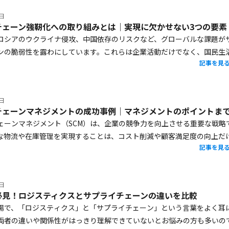
成功を収めた事例を解説します。
7日
チェーン強靭化への取り組みとは｜実現に欠かせない3つの要素
ロシアのウクライナ侵攻、中国依存のリスクなど、グローバルな課題が
ンの脆弱性を露わにしています。これらは企業活動だけでなく、国民生
記事を見
響を及ぼしてきました。こうした状況を踏まえて、日本政府は経済安全
盤とし、特定重要物資の安定供給を確保する取り組みを進めています。
プライチェーン強靭化に向けた政府の取り組みとその実現に欠かせない
7日
説します。
ェーンマネジメント（SCM）は、企業の競争力を向上させる重要な戦略
な物流や在庫管理を実現することは、コスト削減や顧客満足度の向上だ
記事を見
可能な事業運営を支える基盤になります。本記事では、花王・トヨタ自
zonなど、サプライチェーンマネジメントを活用して成果を上げている企
紹介します。各企業の具体的な取り組みを通じてサプライチェーンマネ
2日
する際のポイントや効果的な活用方法を解説しますので、最後までご覧
必見！ロジスティクスとサプライチェーンの違いを比較
場で、「ロジスティクス」と「サプライチェーン」という言葉をよく耳
両者の違いや関係性がはっきり理解できていないとお悩みの方も多いの