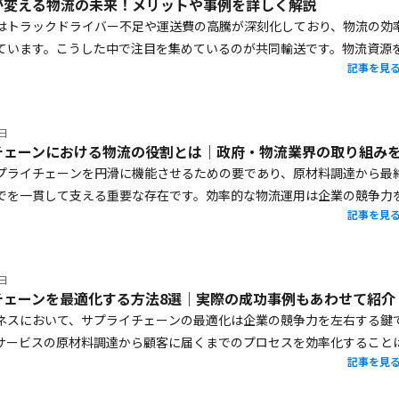
が変える物流の未来！メリットや事例を詳しく解説
はトラックドライバー不足や運送費の高騰が深刻化しており、物流の効
ています。こうした中で注目を集めているのが共同輸送です。物流資源
記事を見
有し、効率性の向上とコスト削減を同時に実現する方法として多くの企
しています。本記事では、共同輸送の基本的な仕組みとメリット、課題
事例まで詳しく解説します。
8日
プライチェーンを円滑に機能させるための要であり、原材料調達から最
でを一貫して支える重要な存在です。効率的な物流運用は企業の競争力
記事を見
物流が停滞するとサプライチェーン全体に影響を及ぼす可能性がありま
、物流がサプライチェーンにおいて果たす役割や、政府・物流業界の取
ます
8日
チェーンを最適化する方法8選｜実際の成功事例もあわせて紹介
ネスにおいて、サプライチェーンの最適化は企業の競争力を左右する鍵
サービスの原材料調達から顧客に届くまでのプロセスを効率化すること
記事を見
やリードタイムの短縮を実現します。そのため企業の成長や顧客満足度
るでしょう。本記事では、サプライチェーン最適化の重要性や具体的な