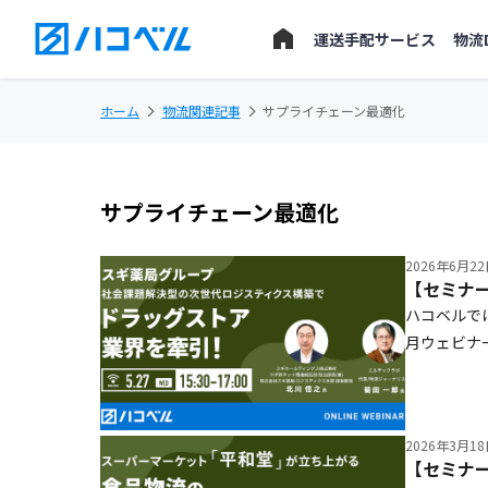
運送手配サービス
物流
ホーム
物流関連記事
サプライチェーン最適化
サプライチェーン最適化
2026年6月2
ハコベルで
月ウェビナ
ープの北川
化などを見
2026年3月1