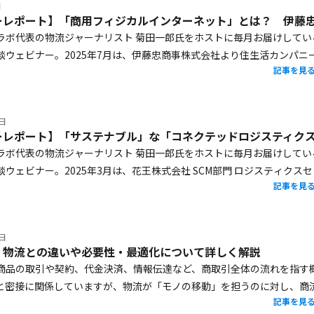
日
ラボ代表の物流ジャーナリスト 菊田一郎氏をホストに毎月お届けしてい
談ウェビナー。2025年7月は、伊藤忠商事株式会社より住生活カンパニー
記事を見
長谷川真一様をお迎えし、同社が取り組んでいる「商用フィジカルインタ
ついてお話を伺いました。社会と働く人々の環境保全に対して具体的に
をもたらすのか、現在の運用状況から今後の展望までご紹介いただきま
0日
ラボ代表の物流ジャーナリスト 菊田一郎氏をホストに毎月お届けしてい
ウェビナー。2025年3月は、花王株式会社 SCM部門 ロジスティクスセ
記事を見
部長 山下 太氏をお迎えし、「サステナブルなコネクテッドロジスティク
と連携で前進」と題し、花王のサステナブルなサプライチェーン構築へ
についてお話しいただきました。
1日
？物流との違いや必要性・最適化について詳しく解説
商品の取引や契約、代金決済、情報伝達など、商取引全体の流れを指す
と密接に関係していますが、物流が「モノの移動」を担うのに対し、商
記事を見
報の流れ」を管理する役割を持ちます。スムーズな業務運営を実現する