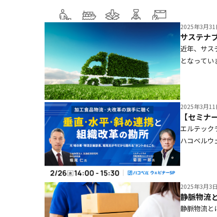
には、両者
題と改善点
2025年3月3
近年、サス
となってい
のサプライ
ト負担を抑
法がわから
2025年3月1
チェーンの
ます。また
エルテック
決策も紹介
ハコベルウ
氏をお招き
改革の勘所
通経済研究
2025年3月3
た。
静脈物流
静脈物流と