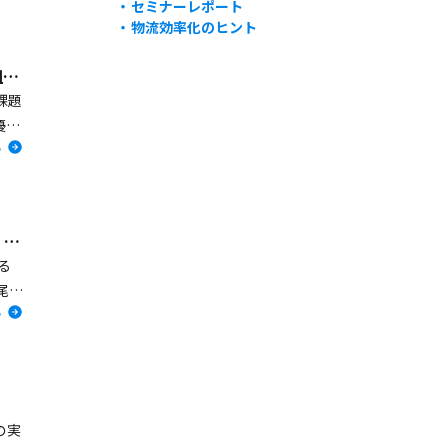
セミナーレポート
や課
物流効率化のヒント
サステナブルサプライチェーンとは？環境負荷を軽減する具体的な取り組みと課題
課題
優先
る
コス
な方
ライ
説し
【セミナーレポート】加工食品物流・大改革の旗手に聴く「垂直・水平・斜め連携」と組織改革の勘所
の解
る
尾仁
る
組織
）流
まし
の実