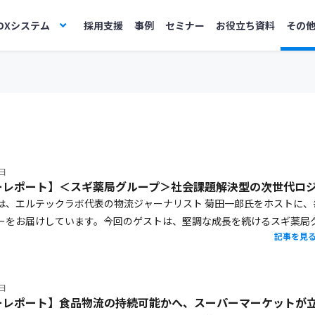
DXシステム
採用支援
事例
セミナー
お役立ち資料
その
2日
は、エルテックラボ代表の物流ジャーナリスト 菊田一郎氏をホストに、
ーをお届けしています。今回のゲストは、堅調な成長を続けるスギ薬局
記事を見
信之様。AI・DX活用などこれまでの取り組みと、激甚化する自然災害や
据えた今後について伺いました。
8日