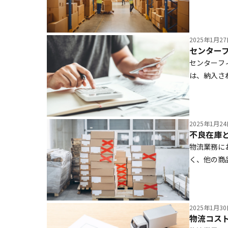
ないでしょ
成否を左右
ェーンの違
2025年1月2
かりやすく
センター
当者は、ぜ
センターフ
は、納入さ
います。こ
定されてい
明さや一方
2025年1月2
も山積みで
不良在庫
界が直面す
物流業務に
く、他の商
営に負の作
とが重要で
た具体的な
2025年1月3
物流コス