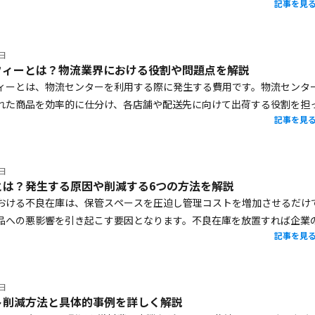
記事を見
うか。昨今のグローバルな環境変化により、両者の適切な連携はビジネ
する大きな要素となっています。本記事では、ロジスティクスとサプラ
いや関係性、そして今注目を集めているサプライチェーンの強靭化まで
7日
解説します。物流改革やサプライチェーン最適化をお考えの経営者・物
フィーとは？物流業界における役割や問題点を解説
ひ参考にしてください。
ィーとは、物流センターを利用する際に発生する費用です。物流センタ
れた商品を効率的に仕分け、各店舗や配送先に向けて出荷する役割を担
記事を見
のプロセスの中で発生するコストをカバーするために、センターフィー
ます。センターフィーは物流業務の効率化を支える一方で、算出基準の
的な料金設定が課題として挙げられており、納入業者のコスト負担など
4日
す。本記事ではセンターフィーの基本的な仕組みや費用設定の方法、物
とは？発生する原因や削減する6つの方法を解説
る課題について解説します。
おける不良在庫は、保管スペースを圧迫し管理コストを増加させるだけ
品への悪影響を引き起こす要因となります。不良在庫を放置すれば企業
記事を見
用をもたらす可能性があるため、原因を正確に把握し適切な対策を講じ
す。本記事では、不良在庫の定義をはじめ、発生する主な要因や削減に
方法を解説します。
0日
ト削減方法と具体的事例を詳しく解説