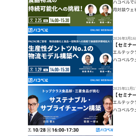
ハコベルで
月対談ウェ
の座長を務
のような取
2026年3月1
エルテック
ハコベルウェ
員の和田秀
例を中心に
2025年11月1
エルテック
ハコベルウ
ご紹介いた
物流のため