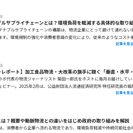
の違いを正しく理解することが重要です。本記事では、商流の基本概念
、商物分離の必要性について詳しく解説します。
1日
テナブルサプライチェーンの構築は、物流企業にとって避けて通れない
ます。環境規制の強化や消費者意識の変化により、従来のようなコスト
記事を見
チェーンでは競争力の維持が難しくなってきているためです。しかし、
えつつ持続可能なサプライチェーンの構築を理想としていても、具体的
ず悩んでいる企業も少なくありません。本記事では、サステナブルサプ
1日
定義や、構築が求められる背景、具体的な取り組み事例などを詳しく解
、サプライヤーのESG対応強化やコストバランスの確保といった課題へ
ラボ代表の物流ジャーナリスト 菊田一郎氏をホストに毎月お届けしてい
しています。
ェビナー。2025年2月は、公益財団法人流通経済研究所 特任研究員の堀
記事を見
し、「加工食品物流・大改革の旗手に聴く『垂直・水平・斜め連携』と
」と題して、堀尾氏が味の素株式会社 物流企画部長として、また（公財
所の特任研究員として進めてこられた物流改革についてお話しいただき
日
とは？概要や動脈物流との違いをはじめ政府の取り組みを解説
は、消費者から企業へ流れる物流であり、環境負荷軽減や持続可能社会